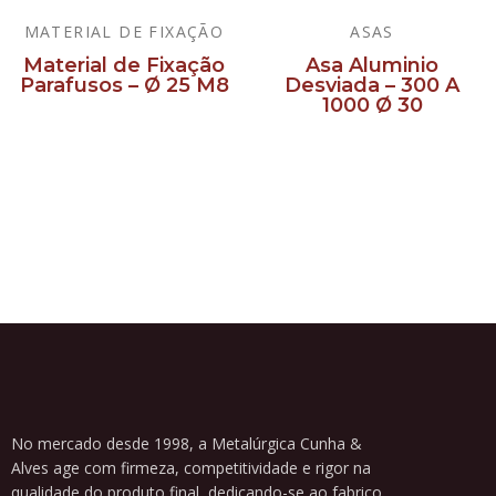
MATERIAL DE FIXAÇÃO
ASAS
Material de Fixação
Asa Aluminio
Parafusos – Ø 25 M8
Desviada – 300 A
1000 Ø 30
Ler mais
Ler mais
No mercado desde 1998, a Metalúrgica Cunha &
Alves age com firmeza, competitividade e rigor na
qualidade do produto final, dedicando-se ao fabrico